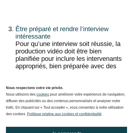
Être préparé et rendre l’interview
intéressante
Pour qu’une interview soit réussie, la
production vidéo doit être bien
planifiée pour inclure les intervenants
appropriés, bien préparée avec des
questions et une ligne directrice claire
pour une conservation efficace. Il est
judicieux de donner à l’avance à votre
Nous respectons votre vie privée.
interlocuteur une idée générale des
Nous utilisons des
cookies
pour améliorer votre expérience de navigation,
diffuser des publicités ou des contenus personnalisés et analyser notre
sujets que vous allez aborder au
trafic. En cliquant sur « Tout accepter », vous consentez à notre utilisation
cours For an interview to be a
des cookies.
Politique relative aux cookies et confidentialité
.
successful interview, the video
production must be well planned to
include the appropriate speakers, well